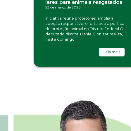
lares para animais resgatados
23 de março de 2026
Iniciativa reúne protetores, amplia a
adoção responsável e fortalece a política
de proteção animal no Distrito Federal O
deputado distrital Daniel Donizet realiza,
neste domingo
Leia mais