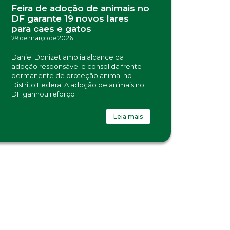
Feira de adoção de animais no
DF garante 19 novos lares
para cães e gatos
29 de março de 2026
Daniel Donizet amplia alcance da
adoção responsável e consolida frente
permanente de proteção animal no
Distrito Federal A adoção de animais no
DF ganhou reforço
Leia mais