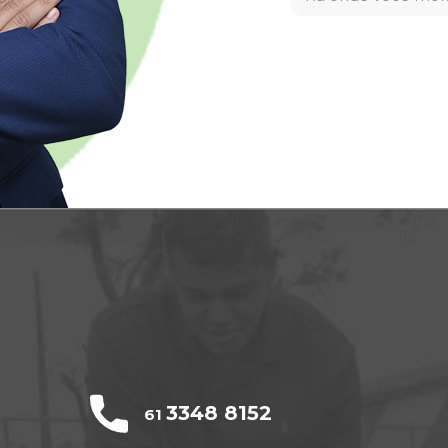
3348 8152
61